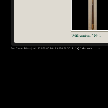
"Millennium" Nº 1
Fort Center Billars | tel.: 93 870 66 76 - 93 870 86 56 |