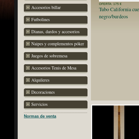
OFERTA: 175 €
Accesorios billar
Tubo California cue
negro/burdeos
Futbolines
Dianas, dardos y accesorios
Naipes y complementos póker
Juegos de sobremesa
Accesorios Tenis de Mesa
Alquileres
Decoraciones
Servicios
Normas de venta