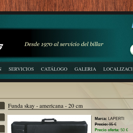
N
SERVICIOS
CATÁLOGO
GALERIA
LOCALIZAC
Funda skay - americana - 20 cm
Marca:
LAPERTI
Precio:
95 €
Precio oferta:
50 €