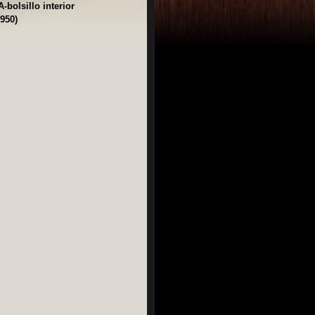
bolsillo interior
950)