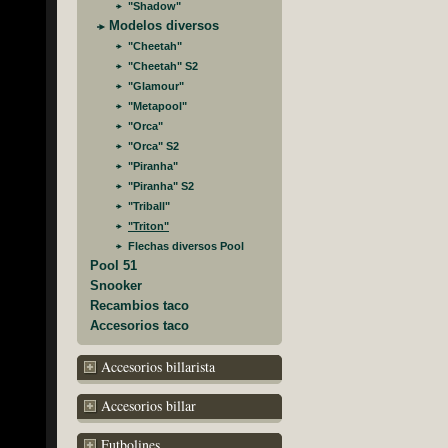
"Shadow"
Modelos diversos
"Cheetah"
"Cheetah" S2
"Glamour"
"Metapool"
"Orca"
"Orca" S2
"Piranha"
"Piranha" S2
"Triball"
"Triton"
Flechas diversos Pool
Pool 51
Snooker
Recambios taco
Accesorios taco
Accesorios billarista
Accesorios billar
Futbolines