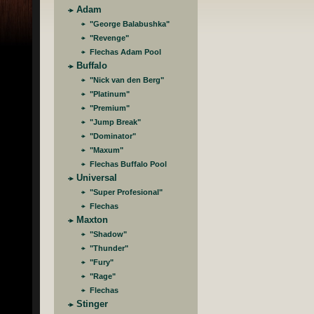
Adam
"George Balabushka"
"Revenge"
Flechas Adam Pool
Buffalo
"Nick van den Berg"
"Platinum"
"Premium"
"Jump Break"
"Dominator"
"Maxum"
Flechas Buffalo Pool
Universal
"Super Profesional"
Flechas
Maxton
"Shadow"
"Thunder"
"Fury"
"Rage"
Flechas
Stinger