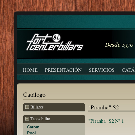
HOME
PRESENTACIÓN
SERVICIOS
CAT
Catálogo
"Piranha" S2
Billares
Tacos billar
"Piranha" S2 Nº 1
Carom
Pool