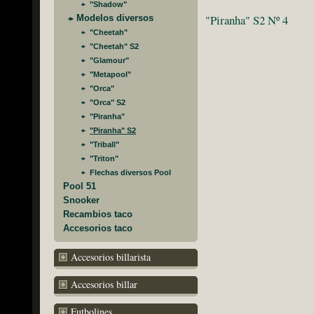
"Shadow"
"Piranha" S2 Nº 4
Modelos diversos
"Cheetah"
"Cheetah" S2
"Glamour"
"Metapool"
"Orca"
"Orca" S2
"Piranha"
"Piranha" S2
"Triball"
"Triton"
Flechas diversos Pool
Pool 51
Snooker
Recambios taco
Accesorios taco
Accesorios billarista
Accesorios billar
Futbolines