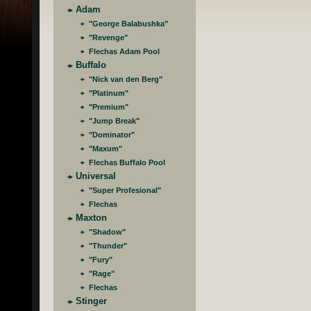
Adam
"George Balabushka"
"Revenge"
Flechas Adam Pool
Buffalo
"Nick van den Berg"
"Platinum"
"Premium"
"Jump Break"
"Dominator"
"Maxum"
Flechas Buffalo Pool
Universal
"Super Profesional"
Flechas
Maxton
"Shadow"
"Thunder"
"Fury"
"Rage"
Flechas
Stinger