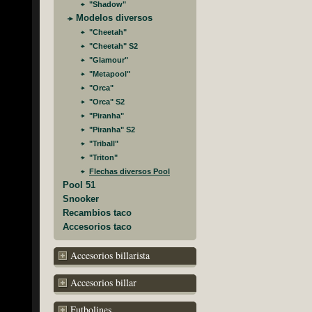
"Shadow"
Modelos diversos
"Cheetah"
"Cheetah" S2
"Glamour"
"Metapool"
"Orca"
"Orca" S2
"Piranha"
"Piranha" S2
"Triball"
"Triton"
Flechas diversos Pool
Pool 51
Snooker
Recambios taco
Accesorios taco
Accesorios billarista
Accesorios billar
Futbolines