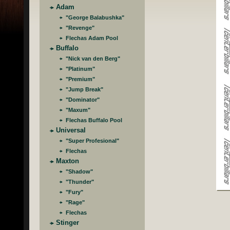
Adam
"George Balabushka"
"Revenge"
Flechas Adam Pool
Buffalo
"Nick van den Berg"
"Platinum"
"Premium"
"Jump Break"
"Dominator"
"Maxum"
Flechas Buffalo Pool
Universal
"Super Profesional"
Flechas
Maxton
"Shadow"
"Thunder"
"Fury"
"Rage"
Flechas
Stinger