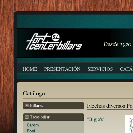
HOME
PRESENTACIÓN
SERVICIOS
CAT
Catálogo
Flechas diversos Po
Billares
Tacos billar
"Bigjo's"
Carom
Pool