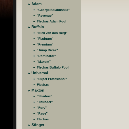
Adam
"George Balabushka"
"Revenge"
Flechas Adam Pool
Buffalo
"Nick van den Berg"
"Platinum"
"Premium"
"Jump Break"
"Dominator"
"Maxum"
Flechas Buffalo Pool
Universal
"Super Profesional"
Flechas
Maxton
"Shadow"
"Thunder"
"Fury"
"Rage"
Flechas
Stinger