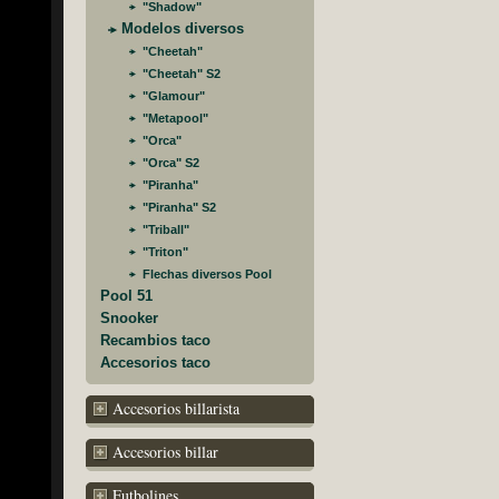
"Shadow"
Modelos diversos
"Cheetah"
"Cheetah" S2
"Glamour"
"Metapool"
"Orca"
"Orca" S2
"Piranha"
"Piranha" S2
"Triball"
"Triton"
Flechas diversos Pool
Pool 51
Snooker
Recambios taco
Accesorios taco
Accesorios billarista
Accesorios billar
Futbolines