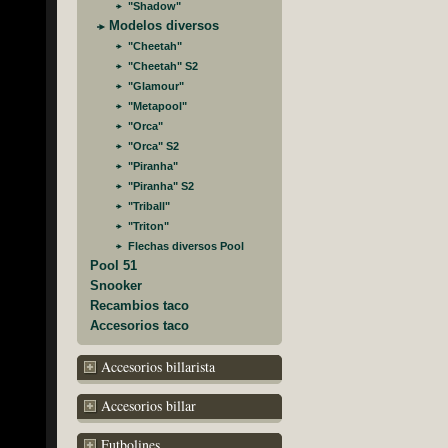
"Shadow"
Modelos diversos
"Cheetah"
"Cheetah" S2
"Glamour"
"Metapool"
"Orca"
"Orca" S2
"Piranha"
"Piranha" S2
"Triball"
"Triton"
Flechas diversos Pool
Pool 51
Snooker
Recambios taco
Accesorios taco
Accesorios billarista
Accesorios billar
Futbolines