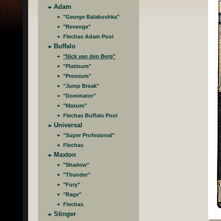
Adam
"George Balabushka"
"Revenge"
Flechas Adam Pool
Buffalo
"Nick van den Berg"
"Platinum"
"Premium"
"Jump Break"
"Dominator"
"Maxum"
Flechas Buffalo Pool
Universal
"Super Profesional"
Flechas
Maxton
"Shadow"
"Thunder"
"Fury"
"Rage"
Flechas
Stinger