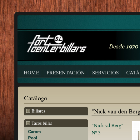
HOME
PRESENTACIÓN
SERVICIOS
CAT
Catálogo
"Nick van den Ber
Billares
Tacos billar
"Nick vd Berg"
Nº 3
Carom
Pool