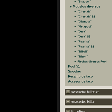
"Shadow"
Modelos diversos
"Cheetah"
"Cheetah" S2
"Glamour"
"Metapool"
"Orca"
"Orca" S2
"Piranha"
"Piranha" S2
"Triball"
"Triton"
Flechas diversos Pool
Pool 51
Snooker
Recambios taco
Accesorios taco
Accesorios billarista
Accesorios billar
Futbolines