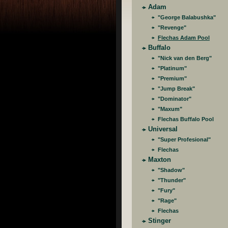
Adam
"George Balabushka"
"Revenge"
Flechas Adam Pool
Buffalo
"Nick van den Berg"
"Platinum"
"Premium"
"Jump Break"
"Dominator"
"Maxum"
Flechas Buffalo Pool
Universal
"Super Profesional"
Flechas
Maxton
"Shadow"
"Thunder"
"Fury"
"Rage"
Flechas
Stinger