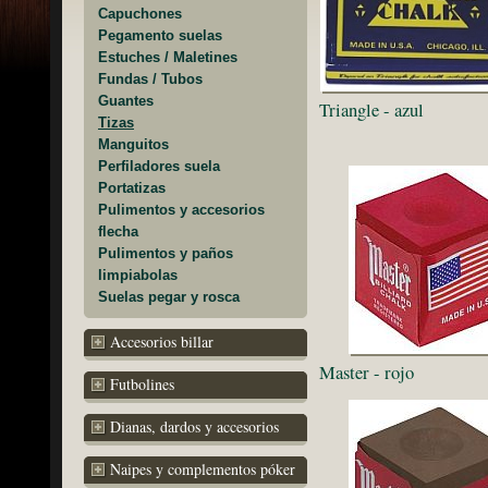
Capuchones
Pegamento suelas
Estuches / Maletines
Fundas / Tubos
Guantes
Triangle - azul
Tizas
Manguitos
Perfiladores suela
Portatizas
Pulimentos y accesorios
flecha
Pulimentos y paños
limpiabolas
Suelas pegar y rosca
Accesorios billar
Master - rojo
Futbolines
Dianas, dardos y accesorios
Naipes y complementos póker