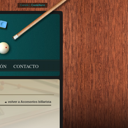
Català
|
Castellano
IÓN
CONTACTO
volver a Accesorios billarista