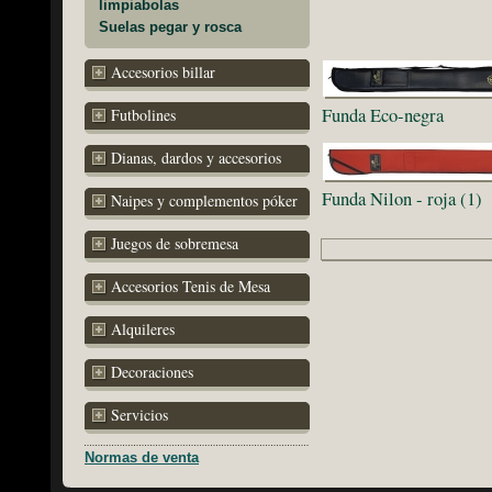
limpiabolas
Suelas pegar y rosca
Accesorios billar
Funda Eco-negra
Futbolines
Dianas, dardos y accesorios
Funda Nilon - roja (1)
Naipes y complementos póker
Juegos de sobremesa
Accesorios Tenis de Mesa
Alquileres
Decoraciones
Servicios
Normas de venta