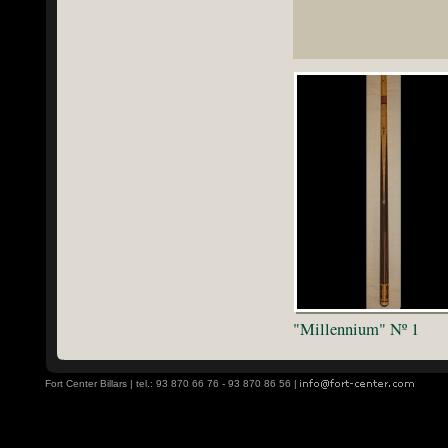
"Millennium" Nº 1
Fort Center Billars | tel.: 93 870 66 76 - 93 870 86 56 |